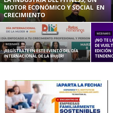
MOTOR ECONÓMICO Y SOCIAL EN
CRECIMIENTO
WEBINARS
¡NO TE L
WEBINARS
DE VUEL
¡REGÍSTRATE EN ESTE EVENTO DEL DÍA
EDICIÓN
INTERNACIONAL DE LA MUJER!
TENDENC