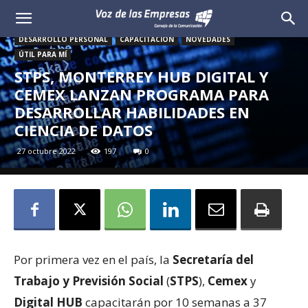
Voz
DESARROLLO PERSONAL
CAPACITACIÓN
NOVEDADES
de
ÚTIL PARA MÍ
STPS, MONTERREY HUB DIGITAL Y
las
CEMEX LANZAN PROGRAMA PARA
DESARROLLAR HABILIDADES EN
Empresas
CIENCIA DE DATOS
27 octubre 2022
197
0
Por primera vez en el país, la
Secretaría del
Trabajo y Previsión Social
(
STPS
),
Cemex
y
Digital HUB
capacitarán por 10 semanas a 37