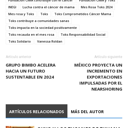
Fundación CIMA contribuye con el cáncer
Fundación CIMA y Toks
INEGI
Lucha contra el cáncer de mama
Mes Rosa Toks 2024
Mes rosa y Toks
Toks
Toks Comprometidos Cáncer Mama
Toks contribuye a comunidades sanas
Toks impacta en la sociedad positivamente
Toks recauda en el mes rosa
Toks Responsabilidad Social
Toks Solidario
Vanessa Roldan
Artículo anterior
Artículo siguiente
GRUPO BIMBO ACELERA
MÉXICO PROYECTA UN
HACIA UN FUTURO
INCREMENTO EN
SUSTENTABLE EN 2024
EXPORTACIONES
IMPULSADAS POR EL
NEARSHORING
ARTÍCULOS RELACIONADOS
MÁS DEL AUTOR