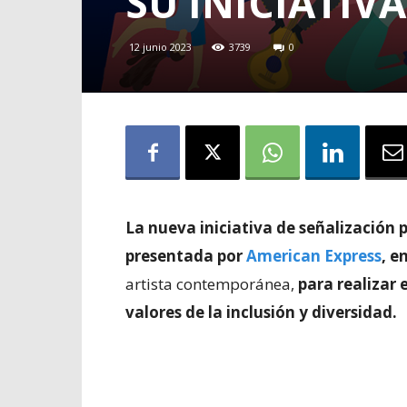
SU INICIATIV
12 junio 2023
3739
0
La nueva iniciativa de señalización
presentada por
American Express
, e
artista contemporánea,
para realizar 
valores de la inclusión y diversidad.