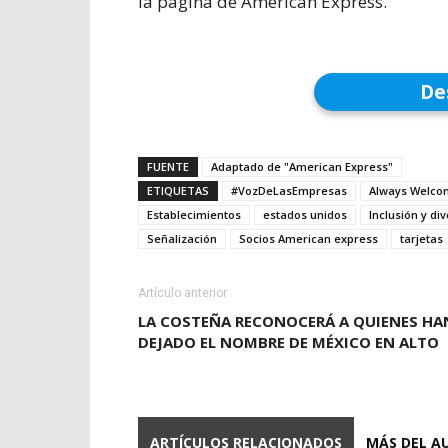
la página de American Express.
De
FUENTE
Adaptado de "American Express"
ETIQUETAS
#VozDeLasEmpresas
Always Welco
Establecimientos
estados unidos
Inclusión y di
Señalización
Socios American express
tarjetas
Artículo anterior
LA COSTEÑA RECONOCERÁ A QUIENES HA
DEJADO EL NOMBRE DE MÉXICO EN ALTO
ARTÍCULOS RELACIONADOS
MÁS DEL A