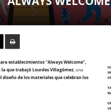
A “ALWAYS WELCOME
 para establecimientos “Always Welcome”,
H
n la que trabajó Lourdes Villagómez
, una
I
el diseño de los materiales que celebran los
D
Y
N
D
V