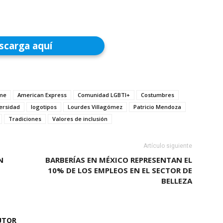
scarga aquí
me
American Express
Comunidad LGBTI+
Costumbres
versidad
logotipos
Lourdes Villagómez
Patricio Mendoza
Tradiciones
Valores de inclusión
Artículo siguiente
N
BARBERÍAS EN MÉXICO REPRESENTAN EL
10% DE LOS EMPLEOS EN EL SECTOR DE
BELLEZA
UTOR