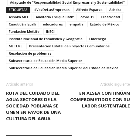
Adaptado de "Responsabilidad Social Empresarial y Sustentabilidad"
ETIQUETAS
#VozDeLasEmpresas
Alfredo Esparza
Ashoka
Ashoka MCC
Auditorio Enrique Bátiz
covid-19
Creatividad
Cuautitlán Izcalli
educadores
empatía
Estado de México
Fundación MetLife
INEGI
Instituto Nacional de Estadística y Geografía
Liderazgo
METLIFE
Presentación Estatal de Proyectos Comunitarios
Resolución de problemas
Subsecretaría de Educación Media Superior
Subsecretaría de Educación Media Superior del Estado de México
Artículo anterior
Artículo siguiente
RUTA DEL CUIDADO DEL
EN ALSEA CONTINÚAN
AGUA SECTORES DE LA
COMPROMETIDOS CON SU
SOCIEDAD POBLANA SE
LABOR SUSTENTABLE
UNEN EN FAVOR DE UNA
CULTURA DEL AGUA