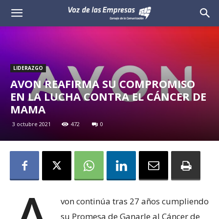
Voz
de
las
LIDERAZGO
AVON REAFIRMA SU COMPROMISO
Empresas
EN LA LUCHA CONTRA EL CÁNCER DE
MAMA
3 octubre 2021
472
0
von continúa tras 27 años cumpliendo
su Promesa de Ganarle al Cáncer de