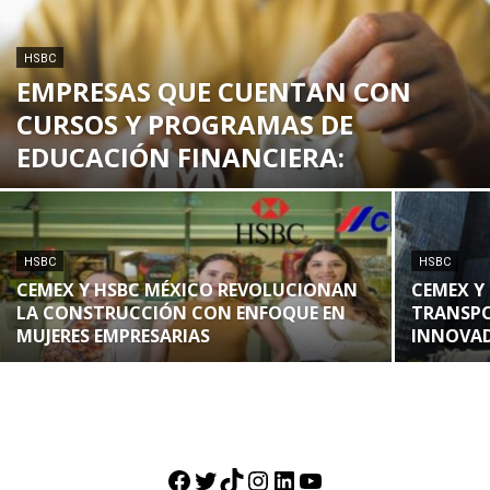
HSBC
EMPRESAS QUE CUENTAN CON
CURSOS Y PROGRAMAS DE
EDUCACIÓN FINANCIERA:
HSBC
HSBC
CEMEX Y HSBC MÉXICO REVOLUCIONAN
CEMEX Y
LA CONSTRUCCIÓN CON ENFOQUE EN
TRANSPO
MUJERES EMPRESARIAS
INNOVA
Facebook
Twitter
TikTok
Instagram
LinkedIn
YouTube