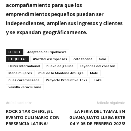
acompañamiento para que los
emprendimientos pequeños puedan ser
independientes, amplíen sus ingresos y clientes
y se expandan geográficamente.
FUENTE
Adaptado de Expoknews
ETIQUETAS
#VozDeLasEmpresas
café tacaná
Gaia
Heifer International
huevo de gallina
Leyendas del corazón
Mena mujeres
miel de la Montaña Amuzga
Mole
nuez caramelizada
Proyecto Productivo Toks
Toks
vainilla veracruzana
Artículo anterior
Artículo siguiente
ROCK STAR CHEFS, ¡EL
¡LA FERIA DEL TAMAL EN
EVENTO CULINARIO CON
GUANAJUATO LLEGA ESTE
PRESENCIA LATINA!
04 Y 05 DE FEBRERO 2023!