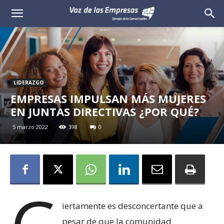
Voz
de
las
LIDERAZGO
Empresas
EMPRESAS IMPULSAN MÁS MUJERES
EN JUNTAS DIRECTIVAS ¿POR QUÉ?
5 marzo 2022
398
0
iertamente es desconcertante que a
pesar de que la comunidad