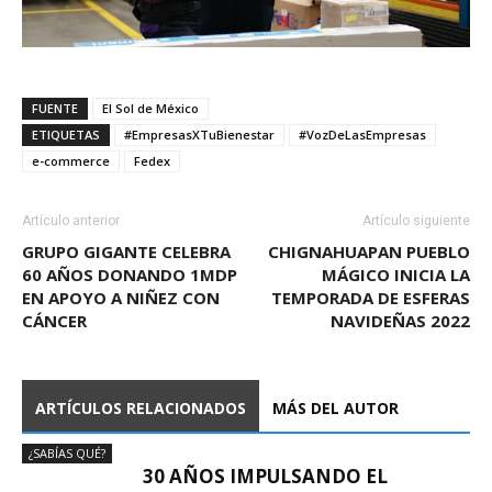
FUENTE
El Sol de México
ETIQUETAS
#EmpresasXTuBienestar
#VozDeLasEmpresas
e-commerce
Fedex
Artículo anterior
Artículo siguiente
GRUPO GIGANTE CELEBRA
CHIGNAHUAPAN PUEBLO
60 AÑOS DONANDO 1MDP
MÁGICO INICIA LA
EN APOYO A NIÑEZ CON
TEMPORADA DE ESFERAS
CÁNCER
NAVIDEÑAS 2022
ARTÍCULOS RELACIONADOS
MÁS DEL AUTOR
¿SABÍAS QUÉ?
30 AÑOS IMPULSANDO EL