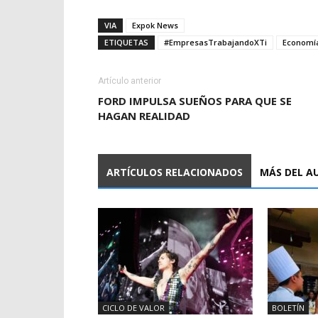
VIA
Expok News
ETIQUETAS
#EmpresasTrabajandoXTi
Economí
Artículo anterior
FORD IMPULSA SUEÑOS PARA QUE SE
HAGAN REALIDAD
ARTÍCULOS RELACIONADOS
MÁS DEL A
CICLO DE VALOR
BOLETÍN