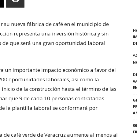
 su nueva fábrica de café en el municipio de
H
ción representa una inversión histórica y sin
I
 de que será una gran oportunidad laboral
D
Y
N
ura un importante impacto económico a favor del
D
200 oportunidades laborales, así como la
V
E
nicio de la construcción hasta el término de las
nar que 9 de cada 10 personas contratadas
G
P
de la plantilla laboral se conformará por
A
3
F
a de café verde de Veracruz aumente al menos al