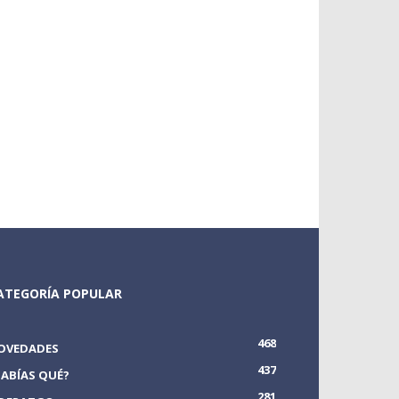
ATEGORÍA POPULAR
468
OVEDADES
437
SABÍAS QUÉ?
281