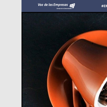
Voz
#E
de
las
Empresas