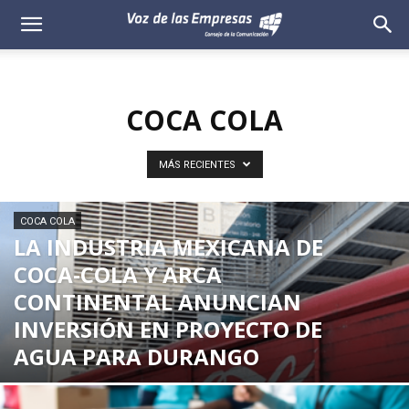
Voz
de
COCA COLA
las
Empresas
MÁS RECIENTES
COCA COLA
LA INDUSTRIA MEXICANA DE
COCA-COLA Y ARCA
CONTINENTAL ANUNCIAN
INVERSIÓN EN PROYECTO DE
AGUA PARA DURANGO