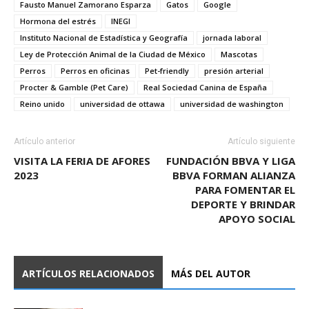
Fausto Manuel Zamorano Esparza
Gatos
Google
Hormona del estrés
INEGI
Instituto Nacional de Estadística y Geografía
jornada laboral
Ley de Protección Animal de la Ciudad de México
Mascotas
Perros
Perros en oficinas
Pet-friendly
presión arterial
Procter & Gamble (Pet Care)
Real Sociedad Canina de España
Reino unido
universidad de ottawa
universidad de washington
Artículo anterior
Artículo siguiente
VISITA LA FERIA DE AFORES
FUNDACIÓN BBVA Y LIGA
2023
BBVA FORMAN ALIANZA
PARA FOMENTAR EL
DEPORTE Y BRINDAR
APOYO SOCIAL
ARTÍCULOS RELACIONADOS
MÁS DEL AUTOR