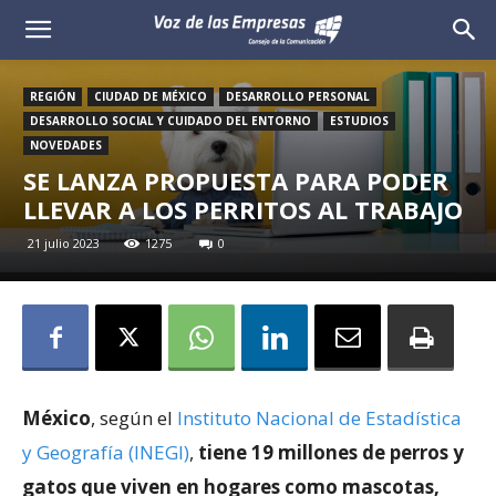
Voz
de
REGIÓN
CIUDAD DE MÉXICO
DESARROLLO PERSONAL
DESARROLLO SOCIAL Y CUIDADO DEL ENTORNO
ESTUDIOS
las
NOVEDADES
SE LANZA PROPUESTA PARA PODER
Empresas
LLEVAR A LOS PERRITOS AL TRABAJO
21 julio 2023
1275
0
México
, según el
Instituto Nacional de Estadística
y Geografía (INEGI)
,
tiene 19 millones de perros y
gatos que viven en hogares como mascotas,