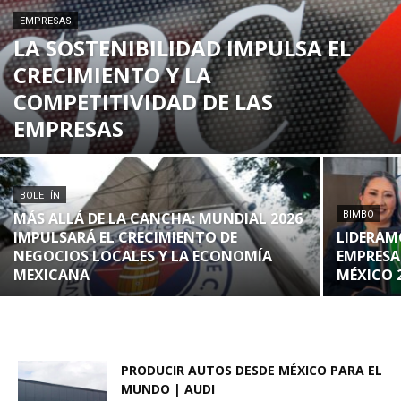
EMPRESAS
LA SOSTENIBILIDAD IMPULSA EL
CRECIMIENTO Y LA
COMPETITIVIDAD DE LAS
EMPRESAS
BOLETÍN
MÁS ALLÁ DE LA CANCHA: MUNDIAL 2026
BIMBO
IMPULSARÁ EL CRECIMIENTO DE
LIDERAM
NEGOCIOS LOCALES Y LA ECONOMÍA
EMPRESA
MEXICANA
MÉXICO 
PRODUCIR AUTOS DESDE MÉXICO PARA EL
MUNDO | AUDI