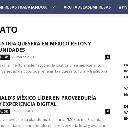
MPRESASTRABAJANDOXTI
#RUTADELASEMPRESAS
#PN
UATO
USTRIA QUESERA EN MÉXICO RETOS Y
UNIDADES
27 marzo 2024
VALOR
0
H
s un alimento emblemático en la gastronomía mexicana, con
I
variedad de tipos que reflejan la riqueza cultural y tradicional
D
Y
N
LD’S MÉXICO LÍDER EN PROVEEDURÍA
Y EXPERIENCIA DIGITAL
D
26 enero 2024
VALOR
0
V
E
, a través de su plataforma de marca "México me Encanta",
ndo iniciativas para fortalecer la proveeduría local y avanzar