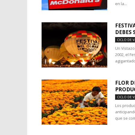
en la...
FESTIV
DEBES 
CICLO DE 
Un Vistazo
2002, el Fe
agigantados
FLOR D
PRODUC
CICLO DE 
Los produc
anticipand
que se come