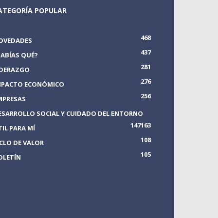
ATEGORÍA POPULAR
468
OVEDADES
437
SABÍAS QUÉ?
281
IDERAZGO
276
MPACTO ECONÓMICO
256
MPRESAS
ESARROLLO SOCIAL Y CUIDADO DEL ENTORNO
147
163
TIL PARA MÍ
108
ICLO DE VALOR
105
OLETÍN