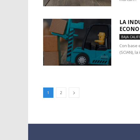
LA IND
ECONO
BAJA CALIF
Con base e
(SCIAN), la
1
2