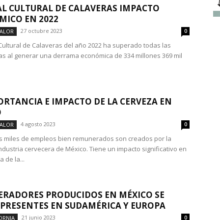
AL CULTURAL DE CALAVERAS IMPACTO
ICO EN 2022
27 octubre 2023
VALOR
0
l Cultural de Calaveras del año 2022 ha superado todas las
as al generar una derrama económica de 334 millones 369 mil
ORTANCIA E IMPACTO DE LA CERVEZA EN
O
4 agosto 2023
VALOR
0
 miles de empleos bien remunerados son creados por la
industria cervecera de México. Tiene un impacto significativo en
 de la...
ERADORES PRODUCIDOS EN MÉXICO SE
PRESENTES EN SUDAMÉRICA Y EUROPA
21 junio 2023
ORNIA
0