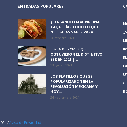
ENTRADAS POPULARES
C
¿PENSANDO EN ABRIR UNA
N
TAQUERÍA? TODO LO QUE
NECESITAS SABER PARA...
¿
26 febrero 2021
L
LISTA DE PYMES QUE
I
OBTUVIERON EL DISTINTIVO
E
ESR EN 2021 |...
28 agosto 2021
D
Ú
LOS PLATILLOS QUE SE
POPULARIZARON EN LA
C
REVOLUCIÓN MEXICANA Y
HOY...
B
24 noviembre 2021
2024 /
Aviso de Privacidad