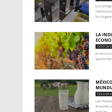
Los refrig
internacio
los hogares
LA IND
ECONO
CICLO DE 
El vino es
que la sit
MÉXICO
MUNDIA
CICLO DE 
Las nuevas
el mundo e
marcan...