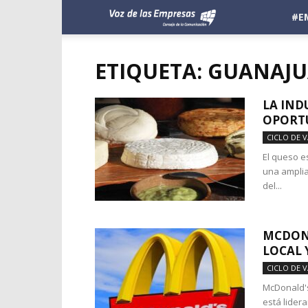
Voz
#E
de
ETIQUETA: GUANAJ
las
LA IND
OPORT
Empresas
CICLO DE 
El queso e
una amplia 
del...
MCDONA
LOCAL 
CICLO DE 
McDonald's
está lidera