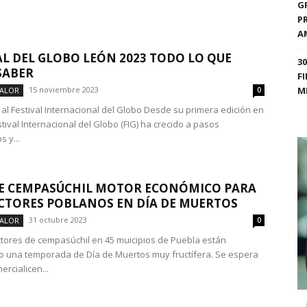
G
P
A
AL DEL GLOBO LEÓN 2023 TODO LO QUE
3
SABER
F
15 noviembre 2023
M
VALOR
0
 al Festival Internacional del Globo Desde su primera edición en
stival Internacional del Globo (FIG) ha crecido a pasos
 y...
E CEMPASÚCHIL MOTOR ECONÓMICO PARA
TORES POBLANOS EN DÍA DE MUERTOS
31 octubre 2023
VALOR
0
tores de cempasúchil en 45 muicipios de Puebla están
o una temporada de Día de Muertos muy fructífera. Se espera
rcialicen...