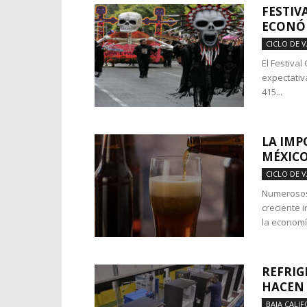
FESTIV
ECONÓM
CICLO DE 
El Festiva
expectativ
415...
LA IMP
MÉXIC
CICLO DE 
Numerosos
creciente 
la economía
REFRIG
HACEN 
BAJA CALIF