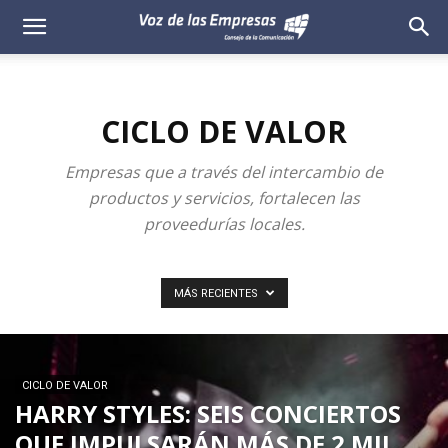
Voz
de
CICLO DE VALOR
las
Empresas que a través del intercambio de
Empresas
productos y servicios, fortalecen las
proveedurías locales.
MÁS RECIENTES
CICLO DE VALOR
HARRY STYLES: SEIS CONCIERTOS
QUE IMPULSARÁN MÁS DE 2 MIL