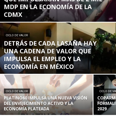
MDP EN LA ECONOMÍA DE LA
CDMX
CICLO DE VALOR
DETRÁS DE CADA LASAÑA HAY
UNA CADENA DE VALOR QUE
IMPULSA EL EMPLEO Y LA
ECONOMÍA EN MÉXICO
CICLO DE VALOR
CICLO DE V
PLATINO60 IMPULSA UNA NUEVA VISIÓN
COPARME
DEL ENVEJECIMIENTO ACTIVO Y LA
FORMALI
ECONOMÍA PLATEADA
2029