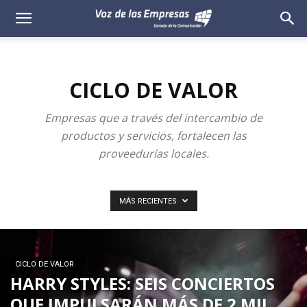
Voz
de
CICLO DE VALOR
las
Empresas que a través del intercambio de
Empresas
productos y servicios, fortalecen las
proveedurías locales.
MÁS RECIENTES
CICLO DE VALOR
HARRY STYLES: SEIS CONCIERTOS
QUE IMPULSARÁN MÁS DE 2 MIL