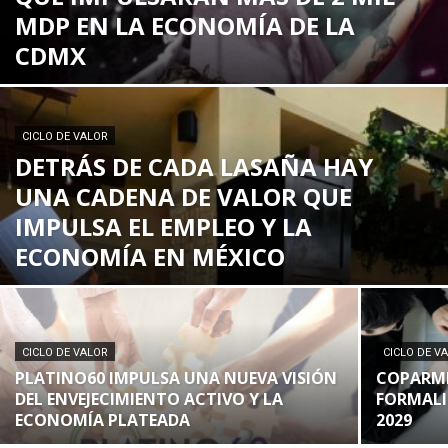
MDP EN LA ECONOMÍA DE LA
CDMX
CICLO DE VALOR
DETRÁS DE CADA LASAÑA HAY
UNA CADENA DE VALOR QUE
IMPULSA EL EMPLEO Y LA
ECONOMÍA EN MÉXICO
CICLO DE VALOR
CICLO DE V
PLATINO60 IMPULSA UNA NUEVA VISIÓN
COPARME
DEL ENVEJECIMIENTO ACTIVO Y LA
FORMALI
ECONOMÍA PLATEADA
2029